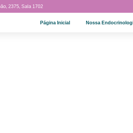
oão, 2375, Sala 1702
Página Inicial
Nossa Endocrinologi
Página Principal