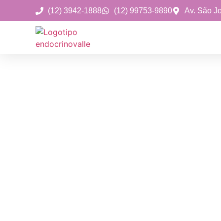
(12) 3942-1888
(12) 99753-9890
Av. São J