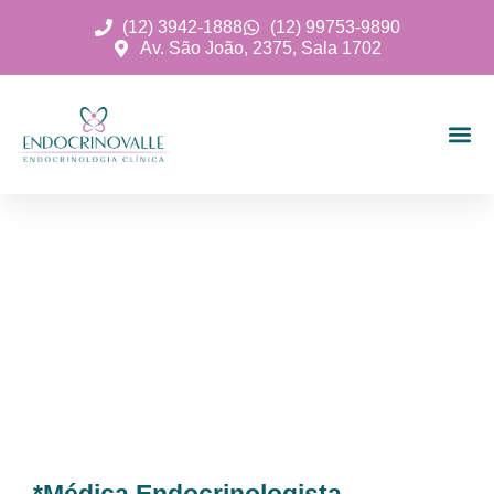
(12) 3942-1888
(12) 99753-9890
Av. São João, 2375, Sala 1702
Nossa 