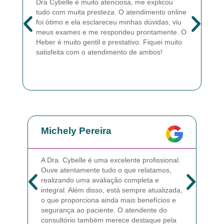
Dra Cybelle é muito atenciosa, me explicou
Ma
tudo com muita presteza. O atendimento online
at
foi ótimo e ela esclareceu minhas dúvidas, viu
Cy
meus exames e me respondeu prontamente. O
pr
Heber é muito gentil e prestativo. Fiquei muito
es
satisfeita com o atendimento de ambos!
Michely Pereira
Ad
A Dra. Cybelle é uma excelente profissional.
Desd
Ouve atentamente tudo o que relatamos,
Hebe
realizando uma avaliação completa e
com
integral. Além disso, está sempre atualizada,
ques
o que proporciona ainda mais benefícios e
prim
segurança ao paciente. O atendente do
sido
consultório também merece destaque pela
e va