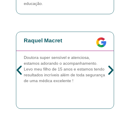
educação.
Raquel Macret
Ta
Doutora super sensível e atenciosa,
Melh
estamos adorando o acompanhamento.
endo
Levo meu filho de 15 anos e estamos tendo
Cybe
resultados incríveis além de toda segurança
bem,
de uma médica excelente !
Hébe
educ
fech
clíni