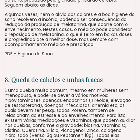
Seguem abaixo as dicas.
Algumas vezes, nem o alívio dos calores e a boa higiene do
sono resolvem a insônia, podendo ser consequência da
redução da produção de melatonina, que ocorre com o
envelhecimento. Nestes casos, o médico pode considerar
a reposição de melatonina, o que é feito em baixas doses
e progredindo até a melhor dose, mas sempre com
acompanhamento médico e prescrição.
PDF – Higiene do Sono
8. Queda de cabelos e unhas fracas
É uma queixa muito comum, mesmo em mulheres sem
menopausa, e pode-se dever a vários motivos:
hipovitaminoses, doenças endócrinas (Tireoide, elevação
de testosterona), doenças infecciosas, anemia etc, os
quais devem ser pesquisados. Porém, também se
relacionam ao estresse e ao envelhecimento. Para isto,
existem várias medicações e vitaminas que podem auxiliar
nas queixas, conforme a gravidade: biotina, vitamina C,
Cistina, Queratina, Silício, Picnogenol, Zinco, colágeno
hidrolisado (Verisol 3g ou Peptamen 10g). Todas elas