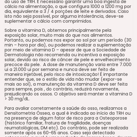
do uso de TRH. É necessário garantir uma boa ingesta de
cálcio na alimentação, o que configura 1000 a 1200 mg por
dia, equivalente a 3 / 4 porções de leite e derivados. Caso
isto não seja possível, por alguma intolerância, deve-se
suplementar o cálcio com comprimidos.
Sobre a vitamina D, obtemos principalmente pela
exposição solar, muito mais do que nos alimentos.
Portanto, ou podemos nos expor ao sol por um período (30
min – hora por dia), ou podemos realizar a suplementação
por meio de vitamina D – apesar de que a Sociedade de
Dermatologia não recomenda ou incentiva a exposição
solar, devido ao risco de câncer de pele e envelhecimento
precoce da pele. A dose de manutenção varia entre 7.000
ui a 21.000 ui por semana e nunca deve ser feito de
maneira injetável, pelo risco de intoxicação! É importante
entender que, se o estilo de vida não mudar (expor-se
mais ao sol), a manutenção da vitamina D deve ser feita
para sempre, pois , do contrário, reduzirá novamente,
prejudicando os ossos. O objetivo será manter a vitamina D
> 30 mg/dL.
Para avaliar corretamente a saúde do osso, realizamos a
Densitometria Óssea, a qual é indicada ao início da TRH ou
na presença de algum fator de risco para a Osteoporose
(histórico familiar, fratura de fragilidade, doenças
reumatológicas, DM etc). Do contrário, pode ser realizada
somente após os 60-65 anos. Caso seja detectado