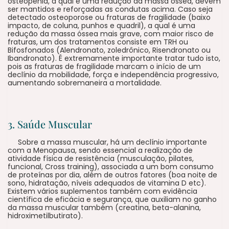
osteopenia, a qual é uma redução da massa óssea, devem
ser mantidos e reforçadas as condutas acima. Caso seja
detectado osteoporose ou fraturas de fragilidade (baixo
impacto, de coluna, punhos e quadril), a qual é uma
redução da massa óssea mais grave, com maior risco de
fraturas, um dos tratamentos consiste em TRH ou
Bifosfonados (Alendronato, zoledrônico, Risendronato ou
Ibandronato). É extremamente importante tratar tudo isto,
pois as fraturas de fragilidade marcam o início de um
declínio da mobilidade, força e independência progressivo,
aumentando sobremaneira a mortalidade.
3. Saúde Muscular
Sobre a massa muscular, há um declínio importante
com a Menopausa, sendo essencial a realização de
atividade física de resistência (musculação, pilates,
funcional, Cross training), associada a um bom consumo
de proteínas por dia, além de outros fatores (boa noite de
sono, hidratação, níveis adequados de vitamina D etc).
Existem vários suplementos também com evidência
científica de eficácia e segurança, que auxiliam no ganho
da massa muscular também (creatina, beta-alanina,
hidroximetilbutirato).