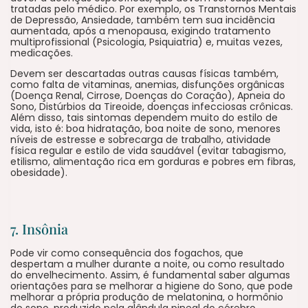
tratadas pelo médico. Por exemplo, os Transtornos Mentais
de Depressão, Ansiedade, também tem sua incidência
aumentada, após a menopausa, exigindo tratamento
multiprofissional (Psicologia, Psiquiatria) e, muitas vezes,
medicações.
Devem ser descartadas outras causas físicas também,
como falta de vitaminas, anemias, disfunções orgânicas
(Doença Renal, Cirrose, Doenças do Coração), Apneia do
Sono, Distúrbios da Tireoide, doenças infecciosas crônicas.
Além disso, tais sintomas dependem muito do estilo de
vida, isto é: boa hidratação, boa noite de sono, menores
níveis de estresse e sobrecarga de trabalho, atividade
física regular e estilo de vida saudável (evitar tabagismo,
etilismo, alimentação rica em gorduras e pobres em fibras,
obesidade).
7. Insônia
Pode vir como consequência dos fogachos, que
despertam a mulher durante a noite, ou como resultado
do envelhecimento. Assim, é fundamental saber algumas
orientações para se melhorar a higiene do Sono, que pode
melhorar a própria produção de melatonina, o hormônio
do sono, produzido pela glândula pineal do cérebro.