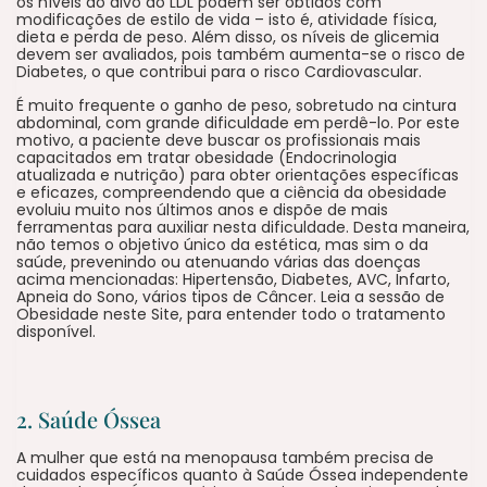
os níveis do alvo do LDL podem ser obtidos com
modificações de estilo de vida – isto é, atividade física,
dieta e perda de peso. Além disso, os níveis de glicemia
devem ser avaliados, pois também aumenta-se o risco de
Diabetes, o que contribui para o risco Cardiovascular.
É muito frequente o ganho de peso, sobretudo na cintura
abdominal, com grande dificuldade em perdê-lo. Por este
motivo, a paciente deve buscar os profissionais mais
capacitados em tratar obesidade (Endocrinologia
atualizada e nutrição) para obter orientações específicas
e eficazes, compreendendo que a ciência da obesidade
evoluiu muito nos últimos anos e dispõe de mais
ferramentas para auxiliar nesta dificuldade. Desta maneira,
não temos o objetivo único da estética, mas sim o da
saúde, prevenindo ou atenuando várias das doenças
acima mencionadas: Hipertensão, Diabetes, AVC, Infarto,
Apneia do Sono, vários tipos de Câncer. Leia a sessão de
Obesidade neste Site, para entender todo o tratamento
disponível.
2. Saúde Óssea
A mulher que está na menopausa também precisa de
cuidados específicos quanto à Saúde Óssea independente