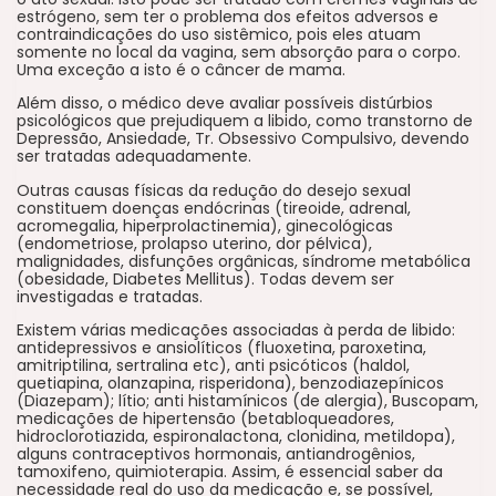
estrógeno, sem ter o problema dos efeitos adversos e
contraindicações do uso sistêmico, pois eles atuam
somente no local da vagina, sem absorção para o corpo.
Uma exceção a isto é o câncer de mama.
Além disso, o médico deve avaliar possíveis distúrbios
psicológicos que prejudiquem a libido, como transtorno de
Depressão, Ansiedade, Tr. Obsessivo Compulsivo, devendo
ser tratadas adequadamente.
Outras causas físicas da redução do desejo sexual
constituem doenças endócrinas (tireoide, adrenal,
acromegalia, hiperprolactinemia), ginecológicas
(endometriose, prolapso uterino, dor pélvica),
malignidades, disfunções orgânicas, síndrome metabólica
(obesidade, Diabetes Mellitus). Todas devem ser
investigadas e tratadas.
Existem várias medicações associadas à perda de libido:
antidepressivos e ansiolíticos (fluoxetina, paroxetina,
amitriptilina, sertralina etc), anti psicóticos (haldol,
quetiapina, olanzapina, risperidona), benzodiazepínicos
(Diazepam); lítio; anti histamínicos (de alergia), Buscopam,
medicações de hipertensão (betabloqueadores,
hidroclorotiazida, espironalactona, clonidina, metildopa),
alguns contraceptivos hormonais, antiandrogênios,
tamoxifeno, quimioterapia. Assim, é essencial saber da
necessidade real do uso da medicação e, se possível,