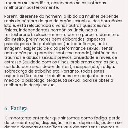
trocar ou suspendê-la, observando se os sintomas
melhoram posteriormente.
Porém, diferente do homem, a libido da mulher depende
mais do cérebro do que do órgão sexual ou dos hormônios.
Isto é, está relacionada a várias outras questões não
físicas, independentes hormônios (incluindo a
testosterona): relacionamento com o parceiro durante o
dia inteiro, preliminares bem elaboradas, aspectos
psicológicos não patológicos (autoconfiança, auto
imagem, exigência de alta performance sexual, sentir
admiração pelo parceiro, sentir-se amada), histórico de
traumas e abusos sexuais prévios, ansiedade e níveis de
estresse (cuidado com os filhos, problemas com os pais,
cuidado com seus dependentes), indisposição/ fadiga,
sobrecarga de trabalho etc. Portanto, todos estes
aspectos têm de ser trabalhados em conjunto com o
médico, o psicólogo, terapeuta sexual, para se obter a
melhora do desejo sexual.
6. Fadiga
É importante entender que sintomas como fadiga, perda
de concentração, disposição, humor deprimido, podem se
dever a doenças específicas, que devem ser suspeitas e