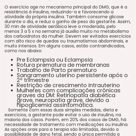
O exercício age no mecanismo principal do DMG, que é a
resistência à insulina, reduzindo-a e favorecendo a
atividade da própria insulina. Também consome glicose
durante o dia, e reduz o ganho de peso da gestante. Assim,
30 min de atividade aeróbica leve a moderada, pelo
menos 3 a 5 x na semana já auxilia muito no metabolismo
dos carboidratos da mulher. Devem ser evitados exercícios
com alto risco de quedas ou traumatismos abdominais, e
muito intensos. Em alguns casos, estão contraindicados,
como nos abaixo:
Pre Eclampsia ou Eclampsia
Rotura prematura de membranas
Trabalho de Parto prematuro
Sangramento uterino persistente após o
2º trimestre
Restrição de crescimento intrauterino
Mulheres com complicações crônicas
graves da DM: Retinopatia diabética
grave, neuropatia grave, devido a
hipoglicemia assintomática.
Somente com essas duas simples medidas, dieta e
exercícios, a gestante pode evitar o uso de insulina, na
maioria dos casos. Porém, em 20% dos casos de DMG, há
necessidade de tratamento com medicações ou insulina.
As opções orais para a terapia são limitadas, devido a
possibilidade de dano fetal, sendo a única permitida a