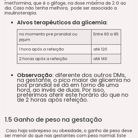
metformina, que é o glifage, na dose máxima de 2 G ao
dia. Caso não tenha melhora, pode ser associado a
insulinoterapia.
Alvos terapêuticos da glicemia
:
no momento pre prandial ou
Entre 60 a 95
jejum
1 hora após a refeição
até 120
2 horas após a refeição
até 140
Observação
: diferente dos outros DMs,
na gestante, o pico maior de glicemia no
pos prandial se dá em torno de uma
hora, ao invés de duas. Por isso,
preferimos aferir este horário do que no
de 2 horas após refeição.
1.5 Ganho de peso na gestação
Caso haja sobrepeso ou obesidade, o ganho de peso deve
ser menor do que nas gestantes com peso normal. Este