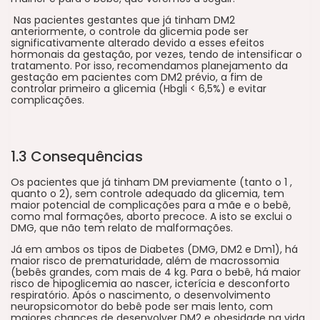
Nas pacientes gestantes que já tinham DM2
anteriormente, o controle da glicemia pode ser
significativamente alterado devido a esses efeitos
hormonais da gestação, por vezes, tendo de intensificar o
tratamento. Por isso, recomendamos planejamento da
gestação em pacientes com DM2 prévio, a fim de
controlar primeiro a glicemia (Hbgli < 6,5%) e evitar
complicações.
1.3 Consequências
Os pacientes que já tinham DM previamente (tanto o 1 ,
quanto o 2), sem controle adequado da glicemia, tem
maior potencial de complicações para a mãe e o bebê,
como mal formações, aborto precoce. A isto se exclui o
DMG, que não tem relato de malformações.
Já em ambos os tipos de Diabetes (DMG, DM2 e Dm1), há
maior risco de prematuridade, além de macrossomia
(bebês grandes, com mais de 4 kg. Para o bebê, há maior
risco de hipoglicemia ao nascer, icterícia e desconforto
respiratório. Após o nascimento, o desenvolvimento
neuropsicomotor do bebê pode ser mais lento, com
maiores chances de desenvolver DM2 e obesidade na vida