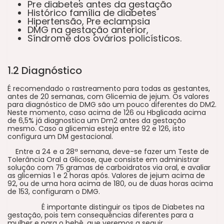
Pre diabetes antes da gestação
Histórico família de diabetes
Hipertensão, Pre eclampsia
DMG na gestação anterior,
Síndrome dos ovários policísticos.
1.2 Diagnóstico
É recomendado o rastreamento para todas as gestantes,
antes de 20 semanas, com Glicemia de jejum. Os valores
para diagnóstico de DMG são um pouco diferentes do DM2.
Neste momento, caso acima de 126 ou Hbglicada acima
de 6,5% já diagnostica um Dm2 antes da gestação
mesmo. Caso a glicemia esteja entre 92 e 126, isto
configura um DM gestacional.
Entre a 24 e a 28ª semana, deve-se fazer um Teste de
Tolerância Oral a Glicose, que consiste em administrar
solução com 75 gramas de carboidratos via oral, e avaliar
as glicemias 1 e 2 horas após. Valores de jejum acima de
92, ou de uma hora acima de 180, ou de duas horas acima
de 153, configuram o DMG.
É importante distinguir os tipos de Diabetes na
gestação, pois tem consequências diferentes para a
mulher e para o bebê, que veremos a seguir.