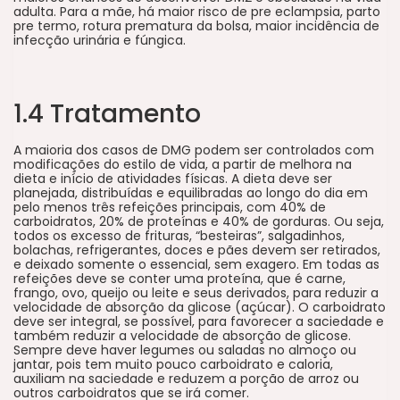
adulta. Para a mãe, há maior risco de pre eclampsia, parto
pre termo, rotura prematura da bolsa, maior incidência de
infecção urinária e fúngica.
1.4 Tratamento
A maioria dos casos de DMG podem ser controlados com
modificações do estilo de vida, a partir de melhora na
dieta e início de atividades físicas. A dieta deve ser
planejada, distribuídas e equilibradas ao longo do dia em
pelo menos três refeições principais, com 40% de
carboidratos, 20% de proteínas e 40% de gorduras. Ou seja,
todos os excesso de frituras, “besteiras”, salgadinhos,
bolachas, refrigerantes, doces e pães devem ser retirados,
e deixado somente o essencial, sem exagero. Em todas as
refeições deve se conter uma proteína, que é carne,
frango, ovo, queijo ou leite e seus derivados, para reduzir a
velocidade de absorção da glicose (açúcar). O carboidrato
deve ser integral, se possível, para favorecer a saciedade e
também reduzir a velocidade de absorção de glicose.
Sempre deve haver legumes ou saladas no almoço ou
jantar, pois tem muito pouco carboidrato e caloria,
auxiliam na saciedade e reduzem a porção de arroz ou
outros carboidratos que se irá comer.