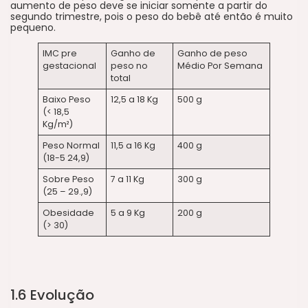
aumento de peso deve se iniciar somente a partir do
segundo trimestre, pois o peso do bebê até então é muito
pequeno.
IMC pre
Ganho de
Ganho de peso
gestacional
peso no
Médio Por Semana
total
Baixo Peso
12,5 a 18 Kg
500 g
(< 18,5
Kg/m²)
Peso Normal
11,5 a 16 Kg
400 g
(18-5 24,9)
Sobre Peso
7 a 11 Kg
300 g
(25 – 29.,9)
Obesidade
5 a 9 Kg
200 g
(> 30)
1.6 Evolução