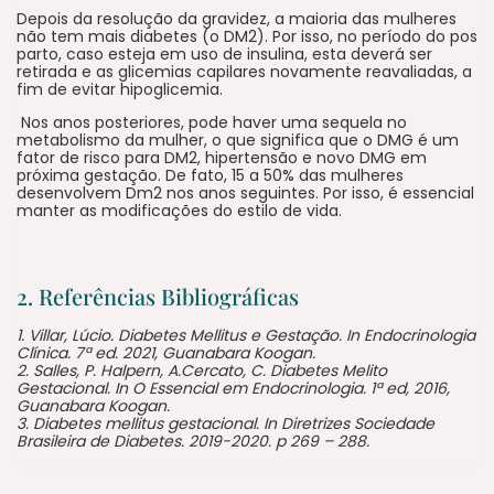
Depois da resolução da gravidez, a maioria das mulheres
não tem mais diabetes (o DM2). Por isso, no período do pos
parto, caso esteja em uso de insulina, esta deverá ser
retirada e as glicemias capilares novamente reavaliadas, a
fim de evitar hipoglicemia.
Nos anos posteriores, pode haver uma sequela no
metabolismo da mulher, o que significa que o DMG é um
fator de risco para DM2, hipertensão e novo DMG em
próxima gestação. De fato, 15 a 50% das mulheres
desenvolvem Dm2 nos anos seguintes. Por isso, é essencial
manter as modificações do estilo de vida.
2. Referências Bibliográficas
1. Villar, Lúcio. Diabetes Mellitus e Gestação. In Endocrinologia
Clínica. 7ª ed. 2021, Guanabara Koogan.
2. Salles, P. Halpern, A.Cercato, C. Diabetes Melito
Gestacional. In O Essencial em Endocrinologia. 1ª ed, 2016,
Guanabara Koogan.
3. Diabetes mellitus gestacional. In Diretrizes Sociedade
Brasileira de Diabetes. 2019-2020. p 269 – 288.