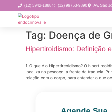
(12) 3942-1888
(12) 99753-9890
Av. São J
Tag:
Doença de G
Hipertiroidismo: Definição
1. O que é o Hipertireoidismo? O hipertireoi
localiza no pescoço, a frente da traqueia. 
relação com o corpo, para entender o que o
Agende Sua