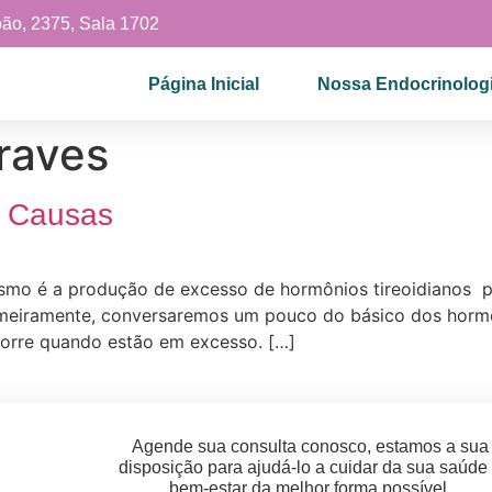
oão, 2375, Sala 1702
Página Inicial
Nossa Endocrinologi
raves
 e Causas
dismo é a produção de excesso de hormônios tireoidianos pe
Primeiramente, conversaremos um pouco do básico dos hormô
corre quando estão em excesso. […]
Agende sua consulta conosco, estamos a sua
disposição para ajudá-lo a cuidar da sua saúde
bem-estar da melhor forma possível.