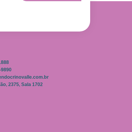
1888
-9890
ndocrinovalle.com.br
ão, 2375, Sala 1702